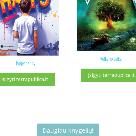
Vulkano vaikai
Happy happy
Įsigyti terrapublica.lt
Įsigyti terrapublica.lt
Daugiau knygelių!