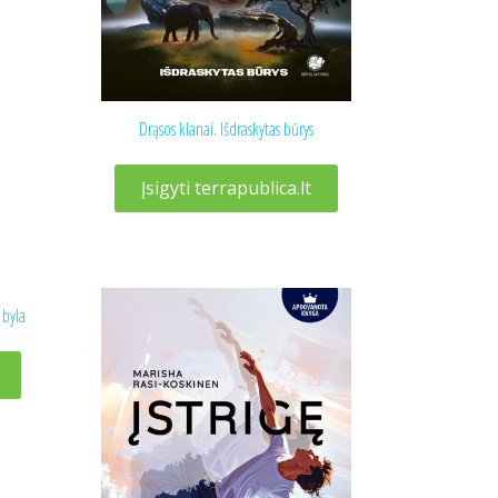
Drąsos klanai. Išdraskytas būrys
Įsigyti terrapublica.lt
 byla