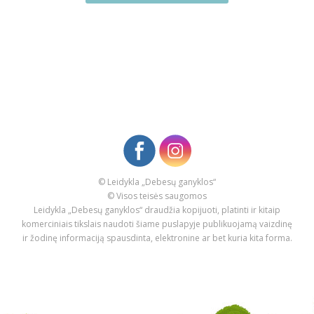
© Leidykla „Debesų ganyklos“
© Visos teisės saugomos
Leidykla „Debesų ganyklos“ draudžia kopijuoti, platinti ir kitaip
komerciniais tikslais naudoti šiame puslapyje publikuojamą vaizdinę
ir žodinę informaciją spausdinta, elektronine ar bet kuria kita forma.