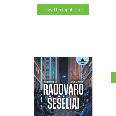
Įsigyti terrapublica.lt