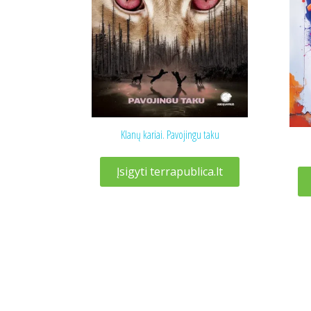
Klanų kariai. Pavojingu taku
Įsigyti terrapublica.lt