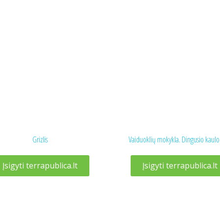
Grizlis
Vaiduoklių mokykla. Dingusio kaulo
Įsigyti terrapublica.lt
Įsigyti terrapublica.lt