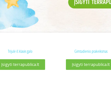
Trijulė iš klasės galo
Gimtadienio prakeiksmas
Įsigyti terrapublica.lt
Įsigyti terrapublica.lt