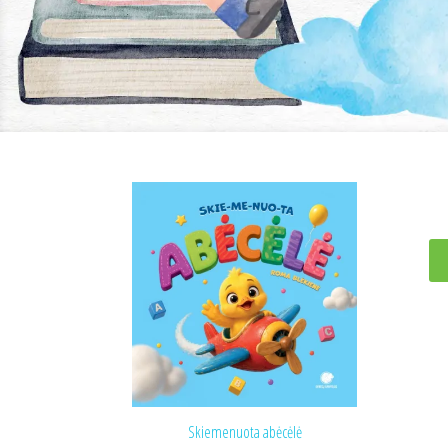
Skiemenuota abėcėlė