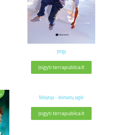
Įstrigę
Įsigyti terrapublica.lt
Mokytoja – deimantų vagilė
Įsigyti terrapublica.lt