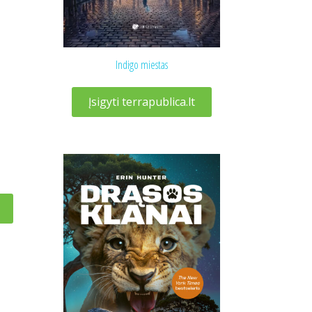
Indigo miestas
Įsigyti terrapublica.lt