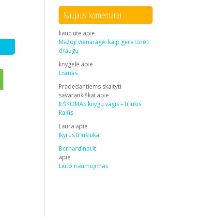
Naujausi komentarai
liauciute
apie
Mažoji vienaragė: kaip gera turėti
draugų
knygelė
apie
Eismas
Pradedantiems skaityti
savarankiškai
apie
IEŠKOMAS knygų vagis – triušis
Ralfis
Laura
apie
Įkyrūs triušiukai
Bernardinai.lt
apie
Liūto riaumojimas