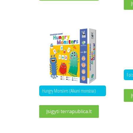
Į
Fot
Hungry Monsters (Alkani monstrai)
Į
Įsigyti terrapublica.lt