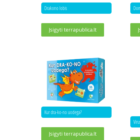
Drakono lobis
Dom
Įsigyti terrapublica.lt
Į
Kur dra-ko-no uodega?
Viru
Įsigyti terrapublica.lt