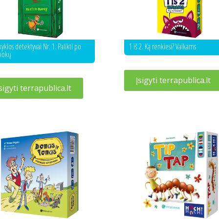
klos detektyvai Nr. 1. Palikti po
1 iš 2. Ką renkiesi? Vaikams
mokų
Įsigyti terrapublica.lt
sigyti terrapublica.lt