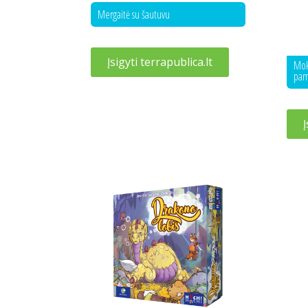
Mergaitė su šautuvu
Įsigyti terrapublica.lt
Moky
pa
Į