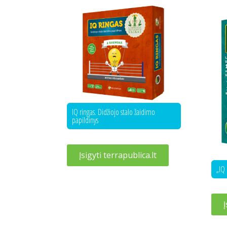
IQ ringas. Didžiojo stalo žaidimo
papildinys
Įsigyti terrapublica.lt
„IQ 
Į