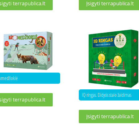
Įsigyti terrapublica.lt
sigyti terrapublica.lt
omedžioklė
IQ ringas. Didysis stalo žaidimas
sigyti terrapublica.lt
Įsigyti terrapublica.lt