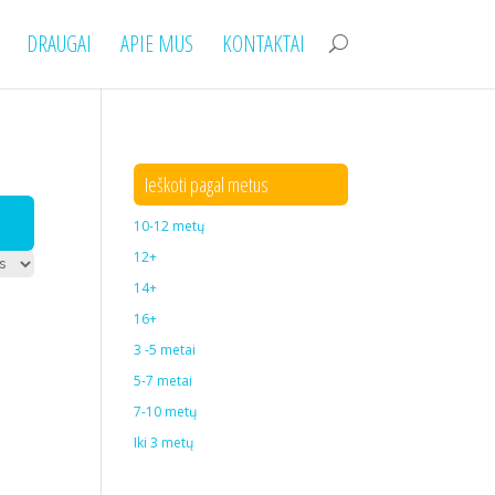
DRAUGAI
APIE MUS
KONTAKTAI
Ieškoti pagal metus
10-12 metų
12+
14+
16+
3 -5 metai
5-7 metai
7-10 metų
Iki 3 metų