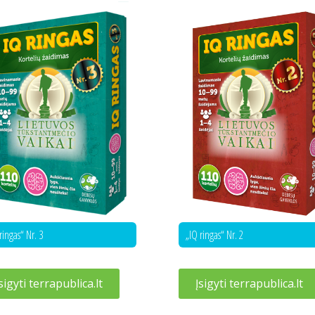
ringas“ Nr. 3
„IQ ringas“ Nr. 2
sigyti terrapublica.lt
Įsigyti terrapublica.lt