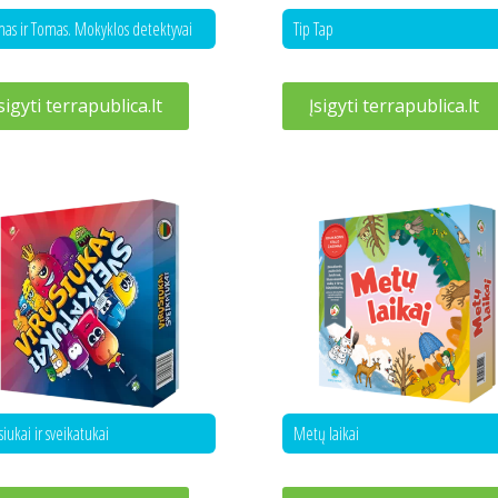
as ir Tomas. Mokyklos detektyvai
Tip Tap
sigyti terrapublica.lt
Įsigyti terrapublica.lt
Metų laikai
siukai ir sveikatukai