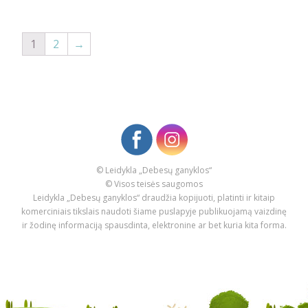
1
2
→
© Leidykla „Debesų ganyklos“
© Visos teisės saugomos
Leidykla „Debesų ganyklos“ draudžia kopijuoti, platinti ir kitaip
komerciniais tikslais naudoti šiame puslapyje publikuojamą vaizdinę
ir žodinę informaciją spausdinta, elektronine ar bet kuria kita forma.