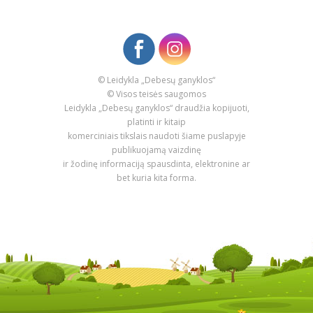
© Leidykla „Debesų ganyklos“
© Visos teisės saugomos
Leidykla „Debesų ganyklos“ draudžia kopijuoti,
platinti ir kitaip
komerciniais tikslais naudoti šiame puslapyje
publikuojamą vaizdinę
ir žodinę informaciją spausdinta, elektronine ar
bet kuria kita forma.