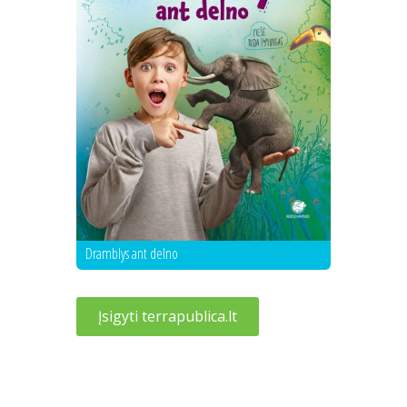
Dramblys ant delno
Įsigyti terrapublica.lt