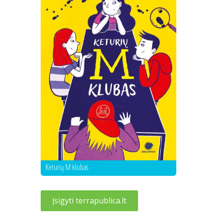
Keturių M klubas
Įsigyti terrapublica.lt