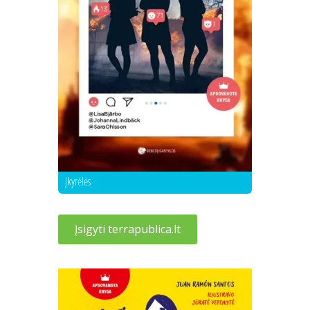
Įkyrėlės
Įsigyti terrapublica.lt