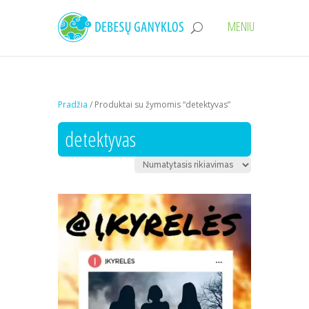
Pradžia
/ Produktai su žymomis “detektyvas”
detektyvas