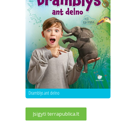
Dramblys ant delno
Įsigyti terrapublica.lt