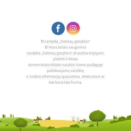
© Leidykla „Debesų ganyklos“
© Visos teisės saugomos
Leidykla „Debesų ganyklos“ draudžia kopijuoti,
platinti ir kitaip
komerciniais tikslais naudoti šiame puslapyje
publikuojamą vaizdinę
ir žodinę informaciją spausdinta, elektronine ar
bet kuria kita forma.