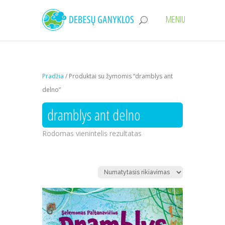
Pradžia
/ Produktai su žymomis “dramblys ant
delno”
dramblys ant delno
Rodomas vienintelis rezultatas