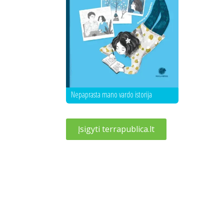
Nepaprasta mano vardo istorija
Įsigyti terrapublica.lt