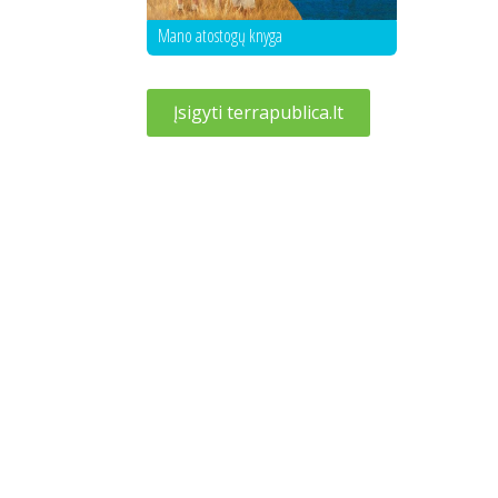
Mano atostogų knyga
Įsigyti terrapublica.lt