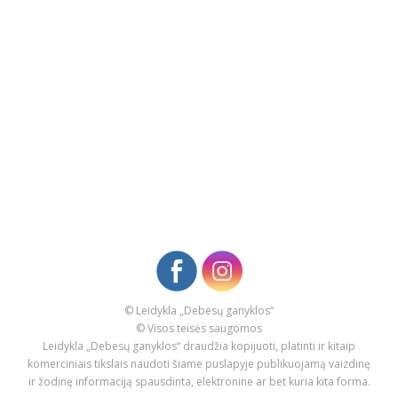
© Leidykla „Debesų ganyklos“
© Visos teisės saugomos
Leidykla „Debesų ganyklos“ draudžia kopijuoti, platinti ir kitaip
komerciniais tikslais naudoti šiame puslapyje publikuojamą vaizdinę
ir žodinę informaciją spausdinta, elektronine ar bet kuria kita forma.