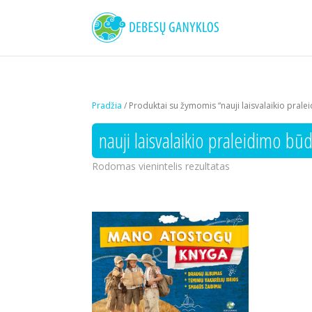
Pradžia
/ Produktai su žymomis “nauji laisvalaikio prale
nauji laisvalaikio praleidimo būd
Rodomas vienintelis rezultatas