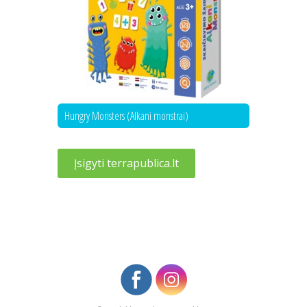
Hungry Monsters (Alkani monstrai)
Įsigyti terrapublica.lt