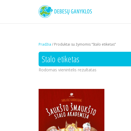
Pradžia
/ Produktai su žymomis “Stalo etiketas”
Stalo etiketas
Rodomas vienintelis rezultatas