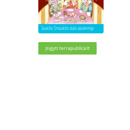
Šaukšto Šmaukšto stalo akademija
Įsigyti terrapublica.lt