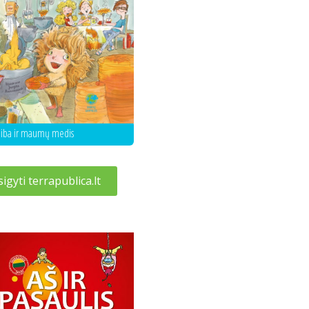
aiba ir maumų medis
sigyti terrapublica.lt