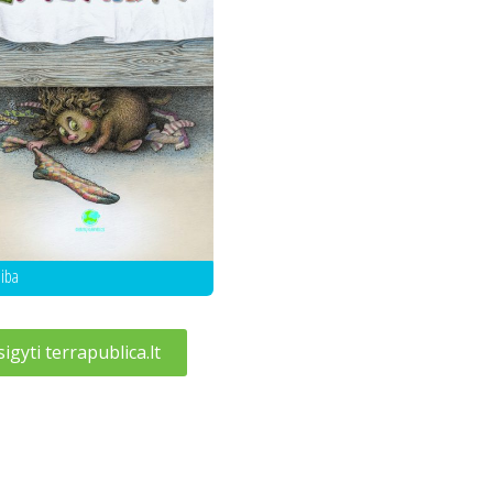
aiba
sigyti terrapublica.lt