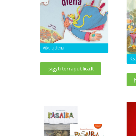
Aitvarų diena
Pas
Įsigyti terrapublica.lt
Į