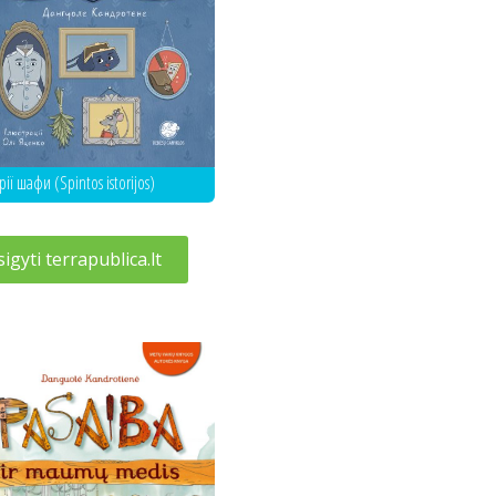
рії шафи (Spintos istorijos)
sigyti terrapublica.lt