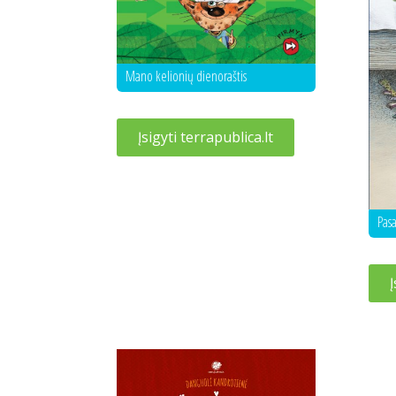
Mano kelionių dienoraštis
Įsigyti terrapublica.lt
Pas
Į