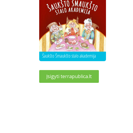
Šaukšto Šmaukšto stalo akademija
Įsigyti terrapublica.lt