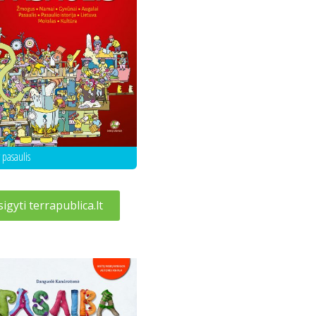
r pasaulis
sigyti terrapublica.lt