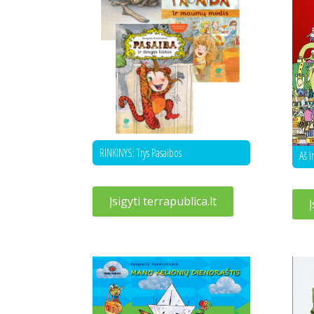
RINKINYS: Trys Pasaibos
Aš i
Įsigyti terrapublica.lt
Į