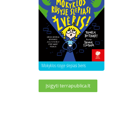
Mokyklos rūsyje slepiasi žvėris
Įsigyti terrapublica.lt