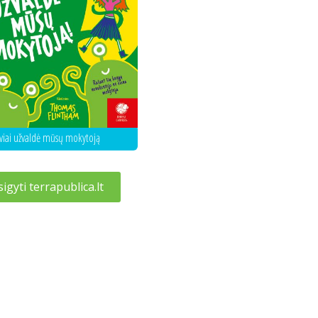
iviai užvaldė mūsų mokytoją
sigyti terrapublica.lt