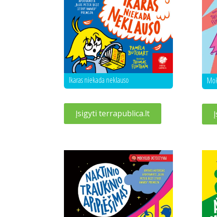
Ikaras niekada neklauso
Mok
Įsigyti terrapublica.lt
Į