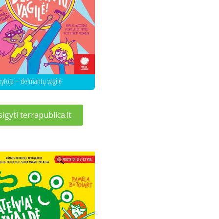
ytoja – deimantų vagilė
sigyti terrapublica.lt