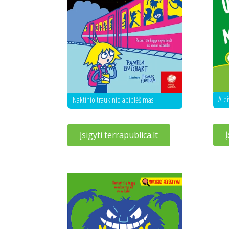
Ate
Naktinio traukinio apiplėšimas
Į
Įsigyti terrapublica.lt