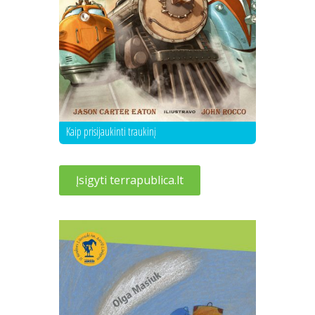
Kaip prisijaukinti traukinį
Įsigyti terrapublica.lt