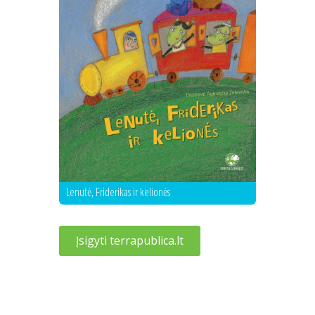
Lenutė, Friderikas ir kelionės
Įsigyti terrapublica.lt