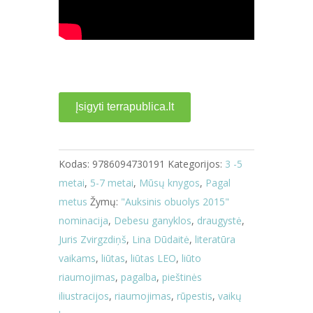
Įsigyti terrapublica.lt
Kodas:
9786094730191
Kategorijos:
3 -5
metai
,
5-7 metai
,
Mūsų knygos
,
Pagal
metus
Žymų:
"Auksinis obuolys 2015"
nominacija
,
Debesu ganyklos
,
draugystė
,
Juris Zvirgzdiņš
,
Lina Dūdaitė
,
literatūra
vaikams
,
liūtas
,
liūtas LEO
,
liūto
riaumojimas
,
pagalba
,
pieštinės
iliustracijos
,
riaumojimas
,
rūpestis
,
vaikų