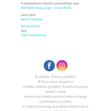
Pradedantiems skaityti savarankiškai
apie
IEŠKOMAS knygų vagis – triušis Ralfis
Laura
apie
Įkyrūs triušiukai
Bernardinai.lt
apie
Liūto riaumojimas
© Leidykla „Debesų ganyklos“
© Visos teisės saugomos
Leidykla „Debesų ganyklos“ draudžia kopijuoti,
platinti ir kitaip
komerciniais tikslais naudoti šiame puslapyje
publikuojamą vaizdinę
ir žodinę informaciją spausdinta, elektronine ar