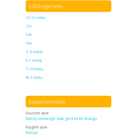
Ieškoti pagal metus
10-12 metų
12+
14+
16+
3 -5 metai
5-7 metai
7-10 metų
Iki 3 metų
Naujausi komentarai
liauciute
apie
Mažoji vienaragė: kaip gera turėti draugų
knygelė
apie
Eismas