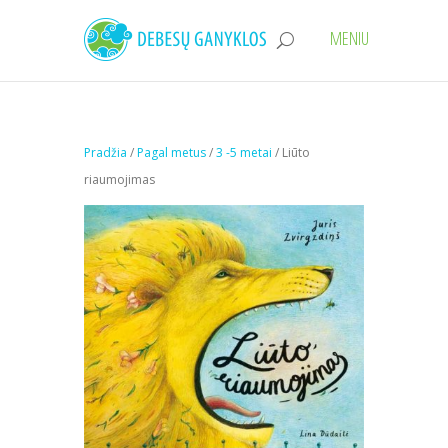
Pradžia
/
Pagal metus
/
3 -5 metai
/ Liūto
riaumojimas