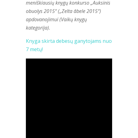
meniškiausių knygų konkurso „Auksinis
obuolys 2015“ („Zelta ābele 2015“)
apdovanojimui (Vaikų knygų
kategorija).
Knyga skirta debesų ganytojams nuo
7 metų!