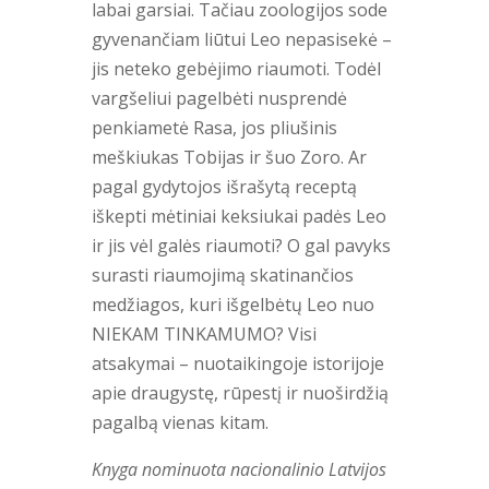
labai garsiai. Tačiau zoologijos sode
gyvenančiam liūtui Leo nepasisekė –
jis neteko gebėjimo riaumoti. Todėl
vargšeliui pagelbėti nusprendė
penkiametė Rasa, jos pliušinis
meškiukas Tobijas ir šuo Zoro. Ar
pagal gydytojos išrašytą receptą
iškepti mėtiniai keksiukai padės Leo
ir jis vėl galės riaumoti? O gal pavyks
surasti riaumojimą skatinančios
medžiagos, kuri išgelbėtų Leo nuo
NIEKAM TINKAMUMO? Visi
atsakymai – nuotaikingoje istorijoje
apie draugystę, rūpestį ir nuoširdžią
pagalbą vienas kitam.
Knyga nominuota nacionalinio Latvijos