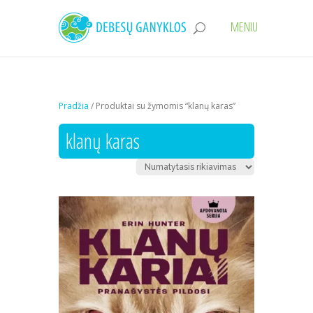
Pradžia
/ Produktai su žymomis “klanų karas”
klanų karas