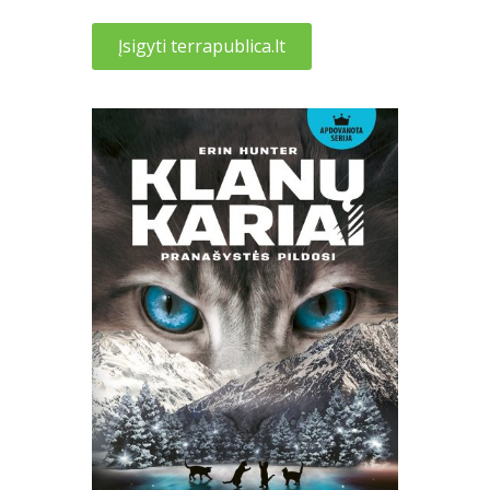
Įsigyti terrapublica.lt