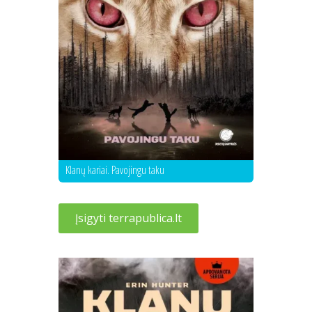
Klanų kariai. Pavojingu taku
Įsigyti terrapublica.lt