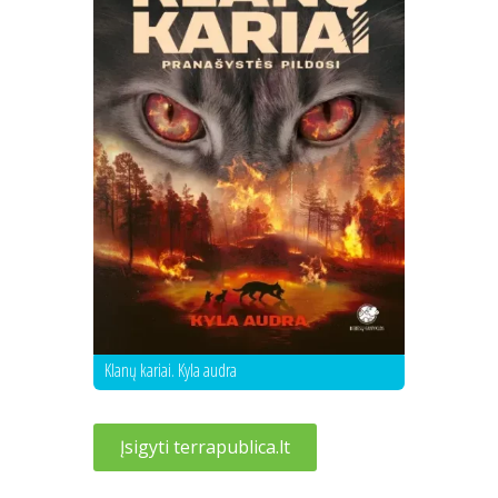
Klanų kariai. Kyla audra
Įsigyti terrapublica.lt