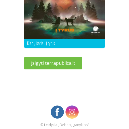
Klanų kariai. Į tyrus
Įsigyti terrapublica.lt
© Leidykla „Debesų ganyklos“