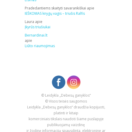
Pradedantiems skaityti savarankiškai
apie
IEŠKOMAS knygų vagis – triušis Ralfis
Laura
apie
Įkyrūs triušiukai
Bernardinai.lt
apie
Liūto riaumojimas
© Leidykla „Debesų ganyklos“
© Visos teisės saugomos
Leidykla „Debesų ganyklos“ draudžia kopijuoti,
platinti ir kitaip
komerciniais tikslais naudoti šiame puslapyje
publikuojamą vaizdinę
ir žodinę informaciją spausdinta, elektronine ar