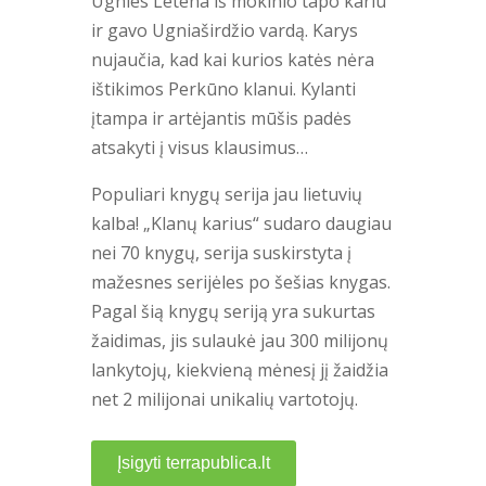
Ugnies Letena iš mokinio tapo kariu
ir gavo Ugniaširdžio vardą. Karys
nujaučia, kad kai kurios katės nėra
ištikimos Perkūno klanui. Kylanti
įtampa ir artėjantis mūšis padės
atsakyti į visus klausimus…
Populiari knygų serija jau lietuvių
kalba! „Klanų karius“ sudaro daugiau
nei 70 knygų, serija suskirstyta į
mažesnes serijėles po šešias knygas.
Pagal šią knygų seriją yra sukurtas
žaidimas, jis sulaukė jau 300 milijonų
lankytojų, kiekvieną mėnesį jį žaidžia
net 2 milijonai unikalių vartotojų.
Įsigyti terrapublica.lt