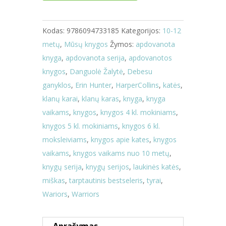
Kodas:
9786094733185
Kategorijos:
10-12
metų
,
Mūsų knygos
Žymos:
apdovanota
knyga
,
apdovanota serija
,
apdovanotos
knygos
,
Danguolė Žalytė
,
Debesu
ganyklos
,
Erin Hunter
,
HarperCollins
,
katės
,
klanų karai
,
klanų karas
,
knyga
,
knyga
vaikams
,
knygos
,
knygos 4 kl. mokiniams
,
knygos 5 kl. mokiniams
,
knygos 6 kl.
moksleiviams
,
knygos apie kates
,
knygos
vaikams
,
knygos vaikams nuo 10 metų
,
knygų serija
,
knygų serijos
,
laukinės katės
,
miškas
,
tarptautinis bestseleris
,
tyrai
,
Wariors
,
Warriors