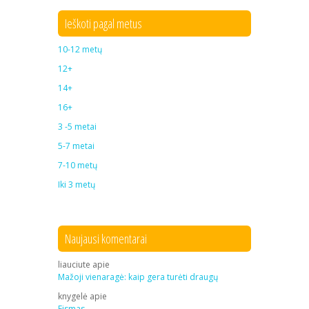
Ieškoti pagal metus
10-12 metų
12+
14+
16+
3 -5 metai
5-7 metai
7-10 metų
Iki 3 metų
Naujausi komentarai
liauciute
apie
Mažoji vienaragė: kaip gera turėti draugų
knygelė
apie
Eismas