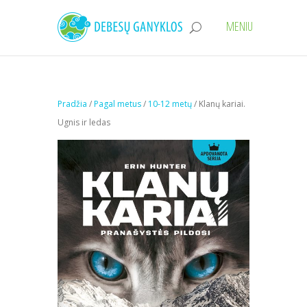
Pradžia
/
Pagal metus
/
10-12 metų
/ Klanų kariai.
Ugnis ir ledas