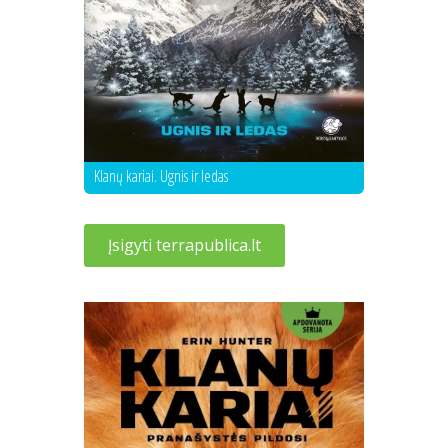
Klanų kariai. Ugnis ir ledas
Įsigyti terrapublica.lt