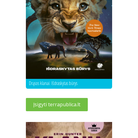
Drąsos klanai. Išdraskytas būrys
Įsigyti terrapublica.lt