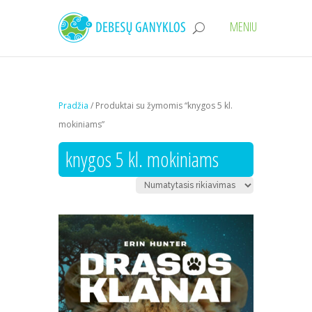
Pradžia
/ Produktai su žymomis “knygos 5 kl.
mokiniams”
knygos 5 kl. mokiniams