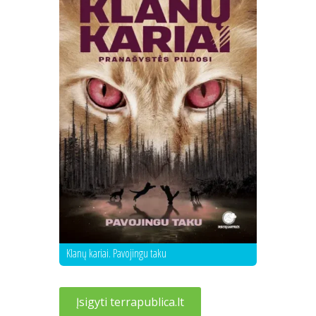
Klanų kariai. Pavojingu taku
Įsigyti terrapublica.lt