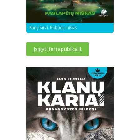
Klanų kariai. Paslapčių miškas
Įsigyti terrapublica.lt