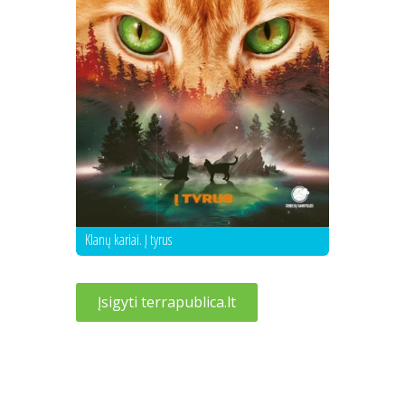
Klanų kariai. Į tyrus
Įsigyti terrapublica.lt