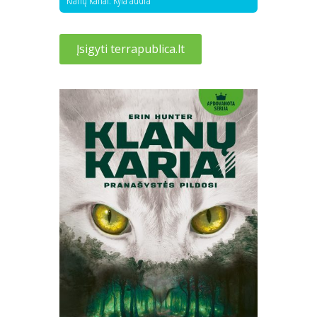
Įsigyti terrapublica.lt