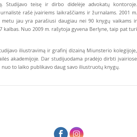
. Studijavo teisę ir dirbo didelėje advokatų kontoroje.
rnalistė rašė įvairiems laikraščiams ir žurnalams. 2001 m.
o metu jau yra parašiusi daugiau nei 90 knygų vaikams ir
 27 kalbas. Nuo
2009
m. rašytoja gyvena Berlyne, taip pat turi
tudijavo iliustravimą ir grafinį dizainą Miunsterio kolegijoje
ailės akademijoje. Dar studijuodama pradėjo dirbti įvairiose
e, nuo to laiko publikavo daug savo iliustruotų knygų.