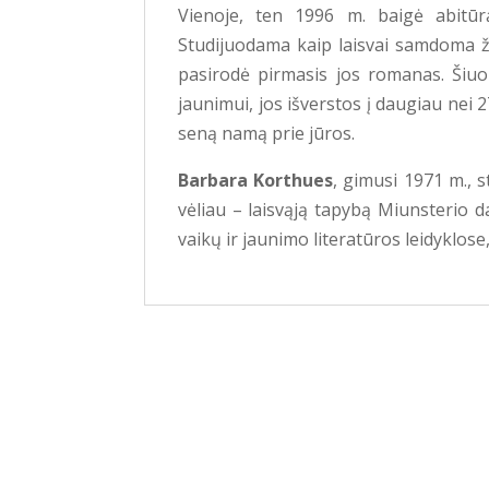
Vienoje, ten 1996 m. baigė abitūrą
Studijuodama kaip laisvai samdoma žu
pasirodė pirmasis jos romanas. Šiu
jaunimui, jos išverstos į daugiau nei
seną namą prie jūros
.
Barbara Korthues
, gimusi 1971 m., s
vėliau – laisvąją tapybą Miunsterio d
vaikų ir jaunimo literatūros leidyklos