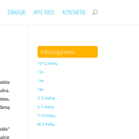
DRAUGAI
APIE MUS
KONTAKTAI
Ieškoti pagal metus
10-12 metų
12+
14+
tiria
16+
alva.
3 -5 metai
imas,
5-7 metai
dieną
7-10 metų
Iki 3 metų
aida“
alyje