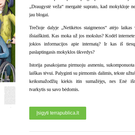
„Draugystė veža“ mergaitė suprato, kad mokykloje ne
jau blogai.
Trečioje dalyje „Netikėtos staigmenos“ atėjo laikas 
išsiaiškinti. Kas moka už jos mokslus? Kodėl internete
jokios informacijos apie internatą? Ir kas iš ties
paslaptingasis mokyklos ūkvedys?
Istorija pasakojama pirmuoju asmeniu, sukomponuota 
laiškas tėvui. Palyginti su pirmomis dalimis, tekste užt
keiksmažodžių kiekis itin sumažėjęs, nes Enė i
tvarkytis su savo bėdomis.
Įsigyti terrapublica.lt