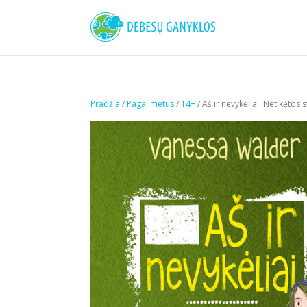
Pradžia
/
Pagal metus
/
14+
/ Aš ir nevykėliai. Netikėtos