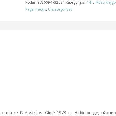
Kodas:
9786094732584
Kategorijos:
14+
,
Mūsų knygo
Pagal metus
,
Uncategorized
jų autorė iš Austrijos. Gimė 1978 m. Heidelberge, užaug