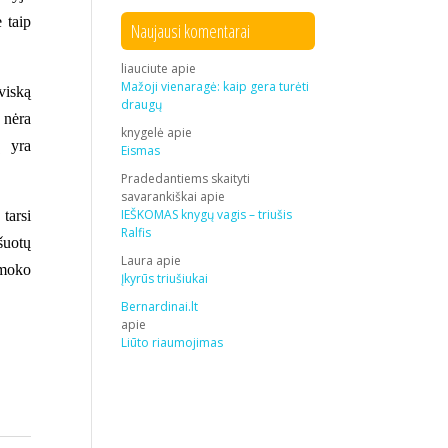
 taip
Naujausi komentarai
liauciute
apie
Mažoji vienaragė: kaip gera turėti
viską
draugų
 nėra
knygelė
apie
ų yra
Eismas
Pradedantiems skaityti
savarankiškai
apie
IEŠKOMAS knygų vagis – triušis
tarsi
Ralfis
ušuotų
Laura
apie
šmoko
Įkyrūs triušiukai
Bernardinai.lt
apie
Liūto riaumojimas