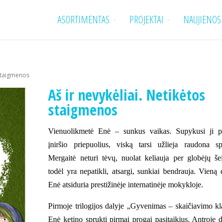
ASORTIMENTAS
PROJEKTAI
NAUJIENOS
 staigmenos
Aš ir nevykėliai. Netikėtos
staigmenos
Vienuolikmetė Enė – sunkus vaikas. Supykusi ji pa
įniršio priepuolius, viską tarsi užlieja raudona sp
Mergaitė neturi tėvų, nuolat keliauja per globėjų še
todėl yra nepatikli, atsargi, sunkiai bendrauja. Vieną 
Enė atsiduria prestižinėje internatinėje mokykloje.
Pirmoje trilogijos dalyje „Gyvenimas – skaičiavimo kl
Enė ketino sprukti pirmai progai pasitaikius. Antroje d