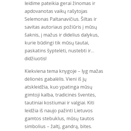
leidime pateikia gerai žinomas ir
apdovanotas vaikų rašytojas
Selemonas Paltanavičius. Šiltas ir
savitas autoriaus požiūris į mūsų
šaknis, į mažus ir didelius dalykus,
kurie būdingi tik mūsų tautai,
paskatins šyptelėti, nustebti ir…
didžiuotis!
Kiekviena tema knygoje – lyg mažas
dėlionės gabalėlis. Vieni iš jų
atskleidžia, kuo ypatinga mūsų
gimtoji kalba, tradicinės šventės,
tautiniai kostiumai ir valgiai. Kiti
leidžia iš naujo pažinti Lietuvos
gamtos stebuklus, mūsų tautos
simbolius – žaltį, gandrą, bites.