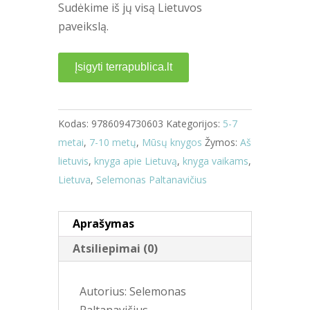
Sudėkime iš jų visą Lietuvos
paveikslą.
Įsigyti terrapublica.lt
Kodas:
9786094730603
Kategorijos:
5-7
metai
,
7-10 metų
,
Mūsų knygos
Žymos:
Aš
lietuvis
,
knyga apie Lietuvą
,
knyga vaikams
,
Lietuva
,
Selemonas Paltanavičius
Aprašymas
Atsiliepimai (0)
Autorius: Selemonas