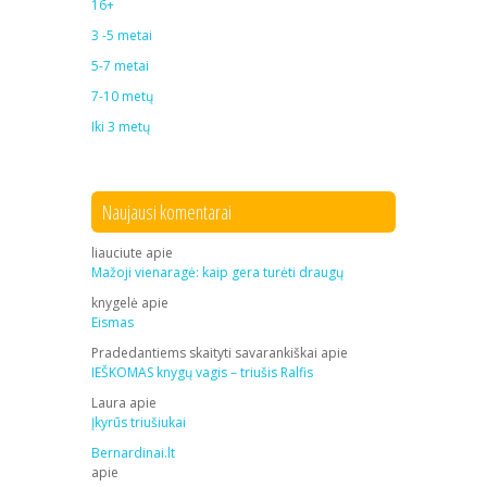
16+
3 -5 metai
5-7 metai
7-10 metų
Iki 3 metų
Naujausi komentarai
liauciute
apie
Mažoji vienaragė: kaip gera turėti draugų
knygelė
apie
Eismas
Pradedantiems skaityti savarankiškai
apie
IEŠKOMAS knygų vagis – triušis Ralfis
Laura
apie
Įkyrūs triušiukai
Bernardinai.lt
apie