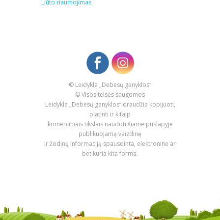
Liūto riaumojimas
© Leidykla „Debesų ganyklos“
© Visos teisės saugomos
Leidykla „Debesų ganyklos“ draudžia kopijuoti,
platinti ir kitaip
komerciniais tikslais naudoti šiame puslapyje
publikuojamą vaizdinę
ir žodinę informaciją spausdinta, elektronine ar
bet kuria kita forma.