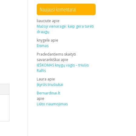
Naujausi komentarai
liauciute
apie
Mažoji vienaragė: kaip gera turėti
draugų
knygelė
apie
Eismas
Pradedantiems skaityti
savarankiškai
apie
IEŠKOMAS knygų vagis – triušis
Ralfis
Laura
apie
Įkyrūs triušiukai
Bernardinai.lt
apie
Liūto riaumojimas