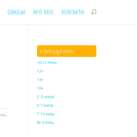
DRAUGAI
APIE MUS
KONTAKTAI
Ieškoti pagal metus
10-12 metų
12+
14+
16+
3 -5 metai
5-7 metai
7-10 metų
mas
,
Iki 3 metų