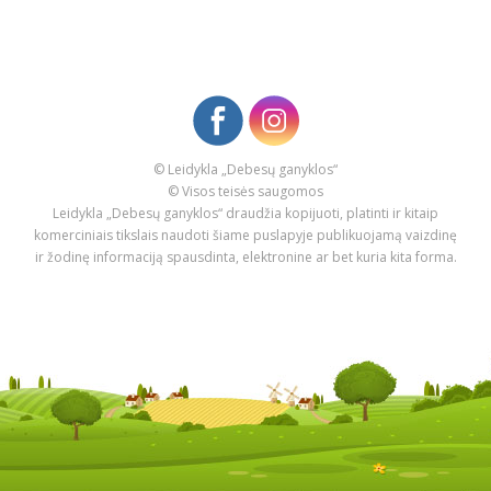
© Leidykla „Debesų ganyklos“
© Visos teisės saugomos
Leidykla „Debesų ganyklos“ draudžia kopijuoti, platinti ir kitaip
komerciniais tikslais naudoti šiame puslapyje publikuojamą vaizdinę
ir žodinę informaciją spausdinta, elektronine ar bet kuria kita forma.