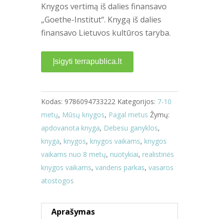
Knygos vertimą iš dalies finansavo
„Goethe-Institut“. Knygą iš dalies
finansavo Lietuvos kultūros taryba.
Įsigyti terrapublica.lt
Kodas:
9786094733222
Kategorijos:
7-10
metų
,
Mūsų knygos
,
Pagal metus
Žymų:
apdovanota knyga
,
Debesu ganyklos
,
knyga
,
knygos
,
knygos vaikams
,
knygos
vaikams nuo 8 metų
,
nuotykiai
,
realistinės
knygos vaikams
,
vandens parkas
,
vasaros
atostogos
Aprašymas