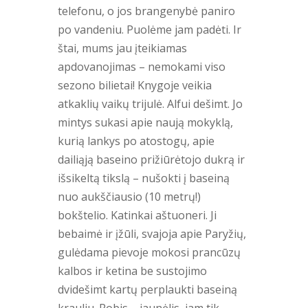
telefonu, o jos brangenybė paniro
po vandeniu. Puolėme jam padėti. Ir
štai, mums jau įteikiamas
apdovanojimas – nemokami viso
sezono bilietai! Knygoje veikia
atkaklių vaikų trijulė. Alfui dešimt. Jo
mintys sukasi apie naują mokyklą,
kurią lankys po atostogų, apie
dailiąją baseino prižiūrėtojo dukrą ir
išsikeltą tikslą – nušokti į baseiną
nuo aukščiausio (10 metrų!)
bokštelio. Katinkai aštuoneri. Ji
bebaimė ir įžūli, svajoja apie Paryžių,
gulėdama pievoje mokosi prancūzų
kalbos ir ketina be sustojimo
dvidešimt kartų perplaukti baseiną
krauliu. Robis – jaunėlis, jam tik