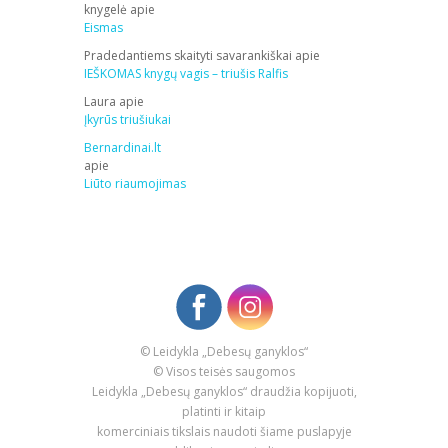
knygelė
apie
Eismas
Pradedantiems skaityti savarankiškai
apie
IEŠKOMAS knygų vagis – triušis Ralfis
Laura
apie
Įkyrūs triušiukai
Bernardinai.lt
apie
Liūto riaumojimas
© Leidykla „Debesų ganyklos“
© Visos teisės saugomos
Leidykla „Debesų ganyklos“ draudžia kopijuoti,
platinti ir kitaip
komerciniais tikslais naudoti šiame puslapyje