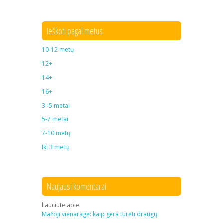
Ieškoti pagal metus
10-12 metų
12+
14+
16+
3 -5 metai
5-7 metai
7-10 metų
Iki 3 metų
Naujausi komentarai
liauciute
apie
Mažoji vienaragė: kaip gera turėti draugų