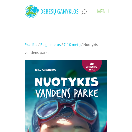
Pradžia
/
Pagal metus
/
7-10 metų
/ Nuotykis
vandens parke