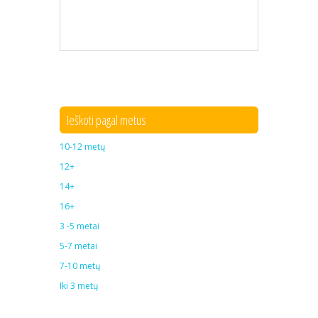
Ieškoti pagal metus
10-12 metų
12+
14+
16+
3 -5 metai
5-7 metai
7-10 metų
Iki 3 metų