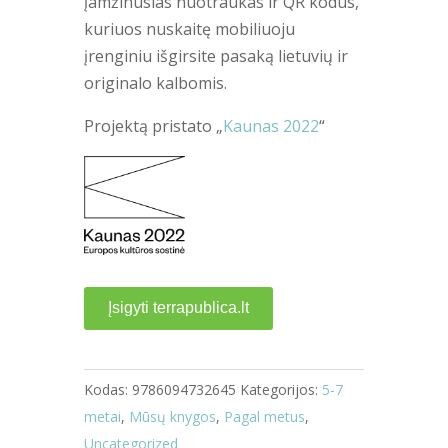
įamžinusias nuotraukas ir QR kodus,
kuriuos nuskaitę mobiliuoju
įrenginiu išgirsite pasaką lietuvių ir
originalo kalbomis.
Projektą pristato „
Kaunas 2022
“
Įsigyti terrapublica.lt
Kodas:
9786094732645
Kategorijos:
5-7
metai
,
Mūsų knygos
,
Pagal metus
,
Uncategorized