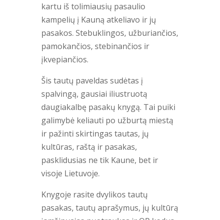
kartu iš tolimiausių pasaulio
kampelių į Kauną atkeliavo ir jų
pasakos. Stebuklingos, užburiančios,
pamokančios, stebinančios ir
įkvepiančios.
Šis tautų paveldas sudėtas į
spalvingą, gausiai iliustruotą
daugiakalbę pasakų knygą. Tai puiki
galimybė keliauti po užburtą miestą
ir pažinti skirtingas tautas, jų
kultūras, raštą ir pasakas,
pasklidusias ne tik Kaune, bet ir
visoje Lietuvoje.
Knygoje rasite dvylikos tautų
pasakas, tautų aprašymus, jų kultūrą