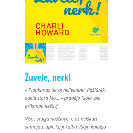
Žuvele, nerk!
– Plaukimas tikrai nelieknina. Pažiūrėk,
kokia stora Mo… – pradėjo Kloja, bet
prikando liežuvį.
Visos staiga nuščiuvo, o aš neiškart
sumojau, apie ką ji kalba.
Kloja kalbėjo