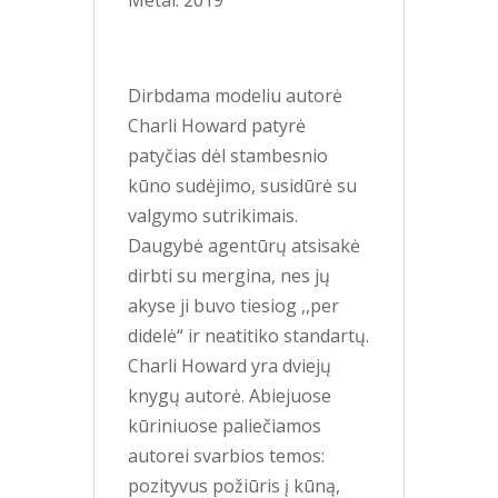
Metai: 2019
Dirbdama modeliu autorė
Charli Howard patyrė
patyčias dėl stambesnio
kūno sudėjimo, susidūrė su
valgymo sutrikimais.
Daugybė agentūrų atsisakė
dirbti su mergina, nes jų
akyse ji buvo tiesiog ,,per
didelė“ ir neatitiko standartų.
Charli Howard yra dviejų
knygų autorė. Abiejuose
kūriniuose paliečiamos
autorei svarbios temos:
pozityvus požiūris į kūną,