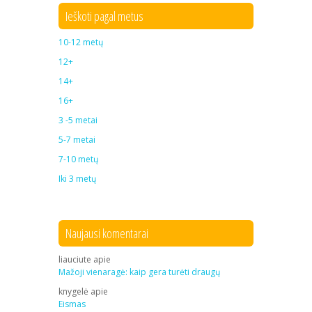
Ieškoti pagal metus
10-12 metų
12+
14+
16+
3 -5 metai
5-7 metai
7-10 metų
Iki 3 metų
Naujausi komentarai
liauciute
apie
Mažoji vienaragė: kaip gera turėti draugų
knygelė
apie
Eismas