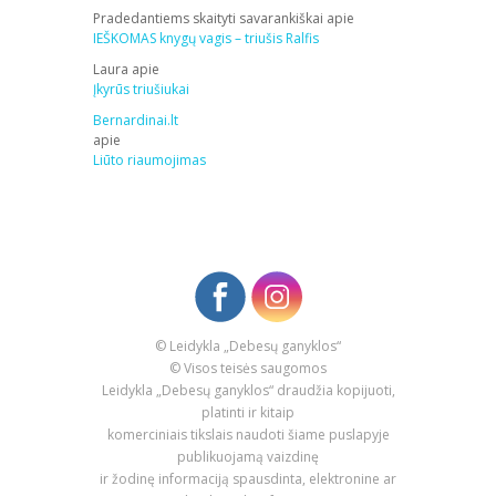
Pradedantiems skaityti savarankiškai
apie
IEŠKOMAS knygų vagis – triušis Ralfis
Laura
apie
Įkyrūs triušiukai
Bernardinai.lt
apie
Liūto riaumojimas
© Leidykla „Debesų ganyklos“
© Visos teisės saugomos
Leidykla „Debesų ganyklos“ draudžia kopijuoti,
platinti ir kitaip
komerciniais tikslais naudoti šiame puslapyje
publikuojamą vaizdinę
ir žodinę informaciją spausdinta, elektronine ar