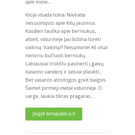
apie mane…
Kloja visada tokia. Niekada
nesusimąsto apie kitų jausmus.
Kasdien tauška apie berniukus,
atseit, vidurinėje jau būtina turėti
vaikiną. Vaikiną?! Nesąmonė! Aš visai
nenoriu bučiuoti berniukų.
Labiausiai trokštu pasinerti į gaivų
baseino vandenį ir laisvai plaukti…
Bet vasaros atostogos greit baigsis.
Šiemet pirmieji metai vidurinėje. O
varge, laukia tikras pragaras…
Įsigyti terrapublica.lt