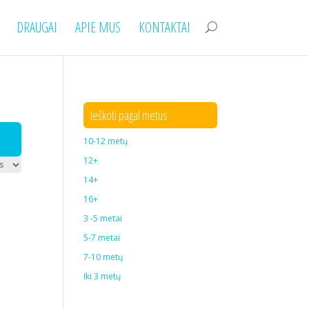
DRAUGAI
APIE MUS
KONTAKTAI
Ieškoti pagal metus
10-12 metų
12+
14+
16+
3 -5 metai
5-7 metai
7-10 metų
Iki 3 metų