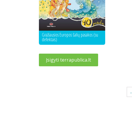
Gražiausios Europos šalių pasakos (su
defektais)
Įsigyti terrapublica.lt