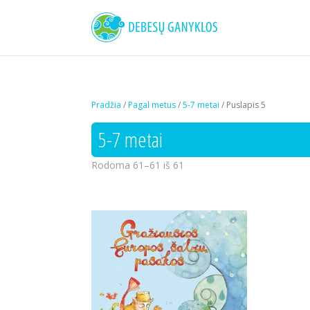
Pradžia
/
Pagal metus
/
5-7 metai
/ Puslapis 5
5-7 metai
Rodoma 61–61 iš 61