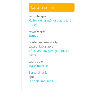
Naujausi komentarai
liauciute
apie
Mažoji vienaragė: kaip gera turėti
draugų
knygelė
apie
Eismas
Pradedantiems skaityti
savarankiškai
apie
IEŠKOMAS knygų vagis – triušis
Ralfis
Laura
apie
Įkyrūs triušiukai
Bernardinai.lt
apie
Liūto riaumojimas