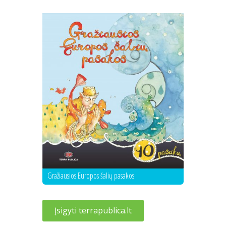
Gražiausios Europos šalių pasakos
Įsigyti terrapublica.lt