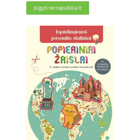
Įsigyti terrapublica.lt