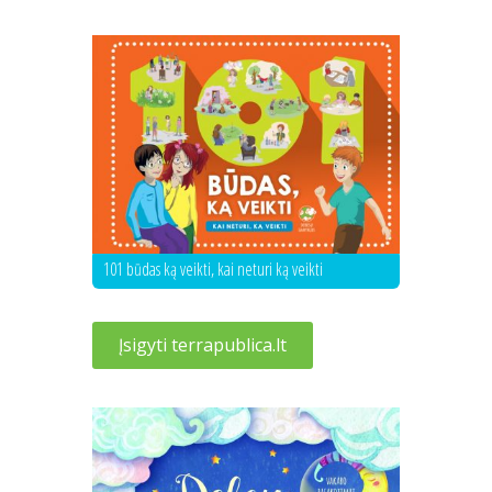
101 būdas ką veikti, kai neturi ką veikti
Įsigyti terrapublica.lt