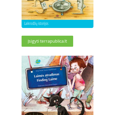
Laikrodžių istorijos
Įsigyti terrapublica.lt