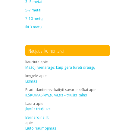
3 -5 metai
5-7 metai
7-10 metų
Iki 3 metų
Naujausi komentarai
liauciute
apie
Mažoji vienaragė: kaip gera turėti draugų
knygelė
apie
Eismas
Pradedantiems skaityti savarankiškai
apie
IEŠKOMAS knygų vagis – triušis Ralfis
Laura
apie
Įkyrūs triušiukai
Bernardinai.lt
apie
Liūto riaumojimas