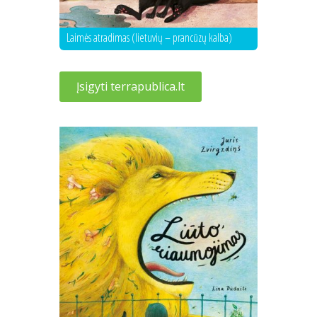
Laimės atradimas (lietuvių – prancūzų kalba)
Įsigyti terrapublica.lt