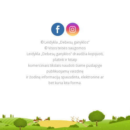
© Leidykla „Debesų ganyklos“
© Visos teisės saugomos
Leidykla „Debesų ganyklos“ draudžia kopijuoti,
platinti ir kitaip
komerciniais tikslais naudoti šiame puslapyje
publikuojamą vaizdinę
ir žodinę informaciją spausdinta, elektronine ar
bet kuria kita forma.