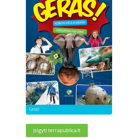
Geras!
Įsigyti terrapublica.lt