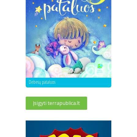
Debesų pataluos
Įsigyti terrapublica.lt