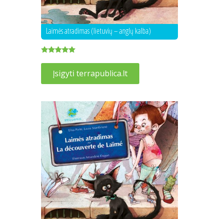
Laimės atradimas (lietuvių – anglų kalba)
Įvertinimas:
5.00
Įsigyti terrapublica.lt
iš 5