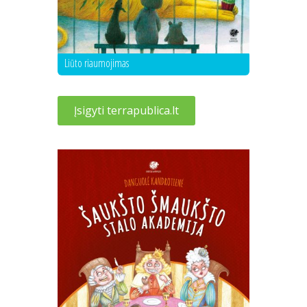
Liūto riaumojimas
Įsigyti terrapublica.lt