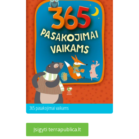
365 pasakojimai vaikams
Įsigyti terrapublica.lt