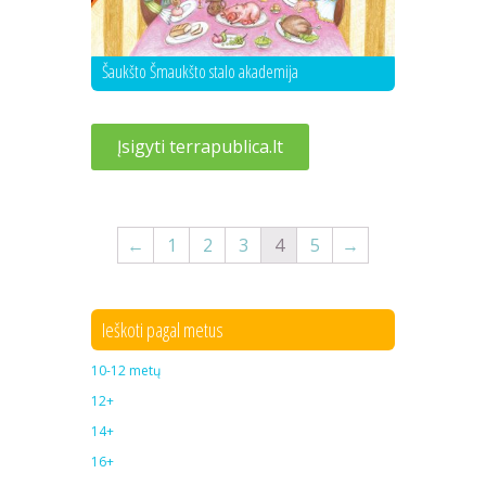
Šaukšto Šmaukšto stalo akademija
Įsigyti terrapublica.lt
←
1
2
3
4
5
→
Ieškoti pagal metus
10-12 metų
12+
14+
16+