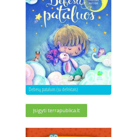
Debesų pataluos (su defektais)
Įsigyti terrapublica.lt