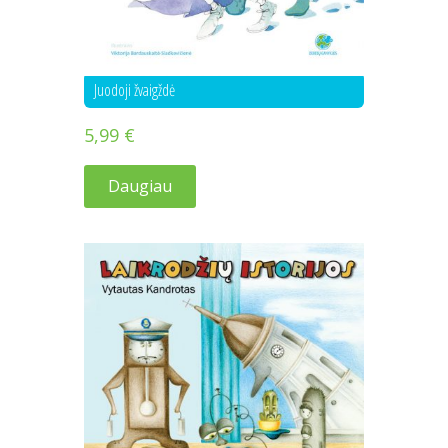
Juodoji žvaigždė
5,99
€
Daugiau