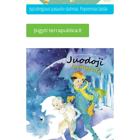
Įspūdingiausi pasaulio statiniai. Popieriniai žaislai
Įsigyti terrapublica.lt