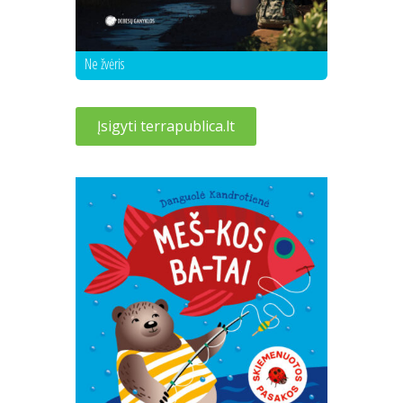
Ne žvėris
Įsigyti terrapublica.lt