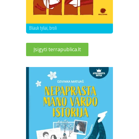
Bliauk tyliai, broli
Įsigyti terrapublica.lt