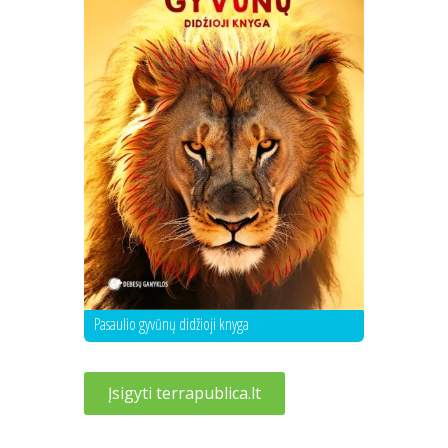
Pasaulio gyvūnų didžioji knyga
Įsigyti terrapublica.lt