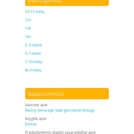
Ieškoti pagal metus
10-12 metų
12+
14+
16+
3 -5 metai
5-7 metai
7-10 metų
Iki 3 metų
Naujausi komentarai
liauciute
apie
Mažoji vienaragė: kaip gera turėti draugų
knygelė
apie
Eismas
Pradedantiems skaityti savarankiškai
apie