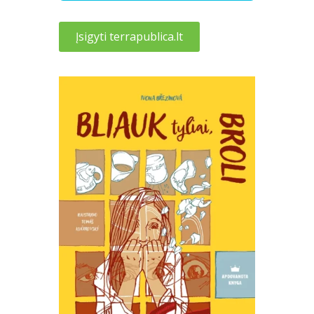
Įsigyti terrapublica.lt