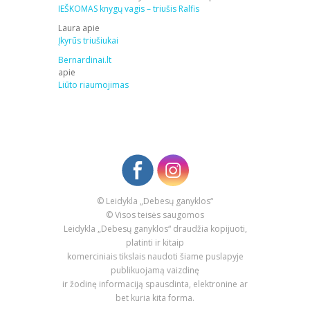
IEŠKOMAS knygų vagis – triušis Ralfis
Laura
apie
Įkyrūs triušiukai
Bernardinai.lt
apie
Liūto riaumojimas
© Leidykla „Debesų ganyklos“
© Visos teisės saugomos
Leidykla „Debesų ganyklos“ draudžia kopijuoti,
platinti ir kitaip
komerciniais tikslais naudoti šiame puslapyje
publikuojamą vaizdinę
ir žodinę informaciją spausdinta, elektronine ar
bet kuria kita forma.