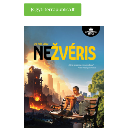
Įsigyti terrapublica.lt