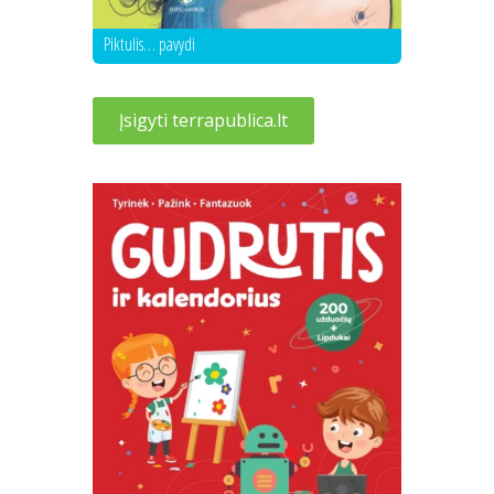
Piktulis… pavydi
Įsigyti terrapublica.lt