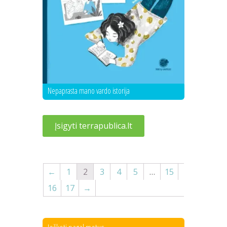
Nepaprasta mano vardo istorija
Įsigyti terrapublica.lt
←
1
2
3
4
5
…
15
16
17
→