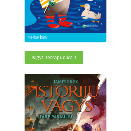
Meškos batai
Įsigyti terrapublica.lt