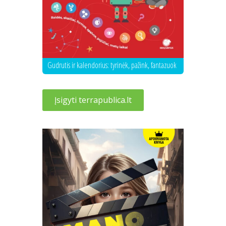
Gudrutis ir kalendorius: tyrinėk, pažink, fantazuok
Įsigyti terrapublica.lt