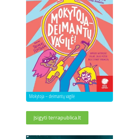
Mokytoja – deimantų vagilė
Įsigyti terrapublica.lt