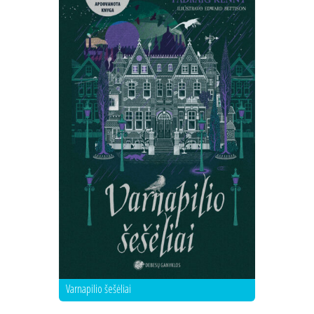
Varnapilio šešėliai