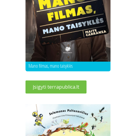
Mano filmas, mano taisyklės
Įsigyti terrapublica.lt