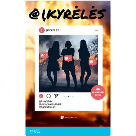
Įkyrėlės