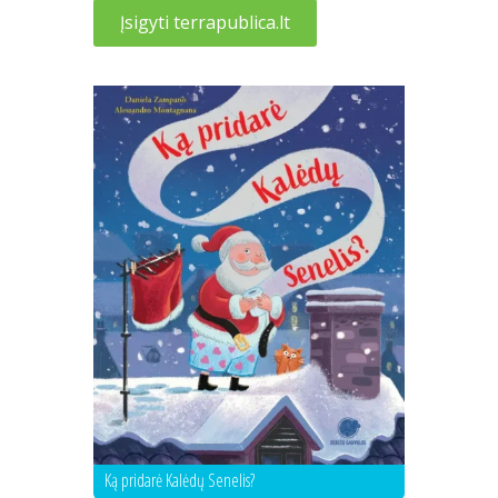
Įsigyti terrapublica.lt
Ką pridarė Kalėdų Senelis?