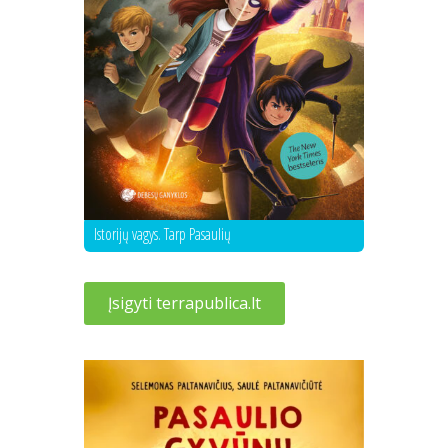
Istorijų vagys. Tarp Pasaulių
Įsigyti terrapublica.lt