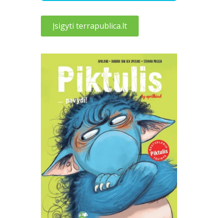
Įsigyti terrapublica.lt