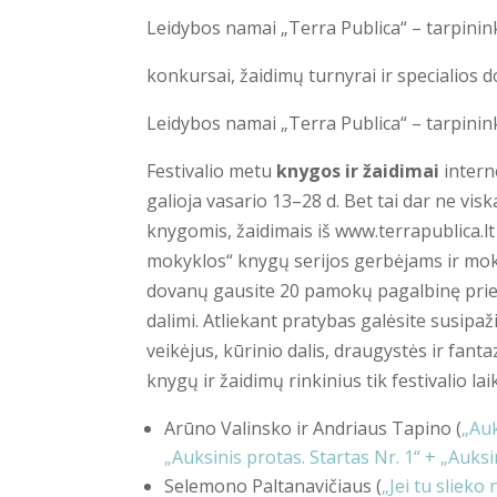
Leidybos namai „Terra Publica“ – tarpinin
konkursai, žaidimų turnyrai ir specialios 
Leidybos namai „Terra Publica“ – tarpinin
Festivalio metu
knygos ir žaidimai
intern
galioja vasario 13–28 d. Bet tai dar ne vis
knygomis, žaidimais iš www.terrapublica.
mokyklos“ knygų serijos gerbėjams ir moky
dovanų gausite 20 pamokų pagalbinę priem
dalimi. Atliekant pratybas galėsite susipaži
veikėjus, kūrinio dalis, draugystės ir fant
knygų ir žaidimų rinkinius tik festivalio l
Arūno Valinsko ir Andriaus Tapino (
„Auk
„Auksinis protas. Startas Nr. 1“ + „Auksi
Selemono Paltanavičiaus (
„Jei tu slieko