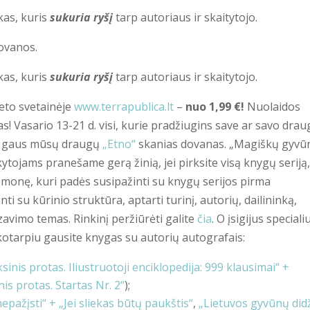
kas, kuris
sukuria ryšį
tarp autoriaus ir skaitytojo.
dovanos.
kas, kuris
sukuria ryšį
tarp autoriaus ir skaitytojo.
eto svetainėje
www.terrapublica.lt
–
nuo 1,99 €!
Nuolaidos
kas! Vasario 13-21 d. visi, kurie pradžiugins save ar savo dra
lt gaus mūsų draugų
„Etno“
skanias dovanas. „Magiškų gyvū
tojams pranešame gerą žinią, jei pirksite visą knygų seriją,
onę, kuri padės susipažinti su knygų serijos pirma
nti su kūrinio struktūra, aptarti turinį, autorių, dailininką,
azavimo temas. Rinkinį peržiūrėti galite
čia
. O įsigijus speciali
aikotarpiu gausite knygas su autorių autografais:
sinis protas. Iliustruotoji enciklopedija: 999 klausimai“ +
nis protas. Startas Nr. 2“
);
 nepažįsti“ + „Jei sliekas būtų paukštis“
,
„Lietuvos gyvūnų didž