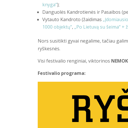
knyga“
);
Danguolės Kandrotienės ir Pasaibos (pe
Vytauto Kandroto (žaidimas
„Įdomiausio
1000 objektų“
,
„Po Lietuvą su šeima“ + 
Nors susitikti gyvai negalime, tačiau gali
ryškesnės.
Visi festivalio renginiai, viktorinos
NEMOK
Festivalio programa: