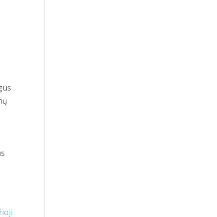
ugus
nų
us
ioji