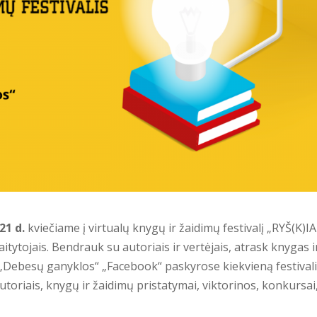
21 d.
kviečiame į virtualų knygų ir žaidimų festivalį „RYŠ(K)IAI
itytojais. Bendrauk su autoriais ir vertėjais, atrask knygas i
r „Debesų ganyklos“ „Facebook“ paskyrose kiekvieną festival
autoriais, knygų ir žaidimų pristatymai, viktorinos, konkursai