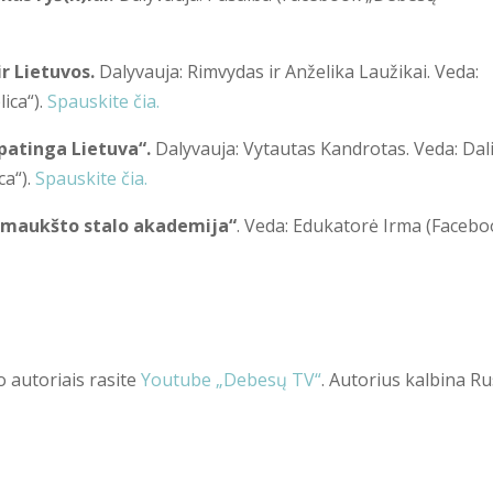
ir Lietuvos.
Dalyvauja: Rimvydas ir Anželika Laužikai. Veda:
ica“).
Spauskite čia.
Ypatinga Lietuva“.
Dalyvauja: Vytautas Kandrotas. Veda: Dal
ca“).
Spauskite čia.
Šmaukšto stalo akademija“
. Veda: Edukatorė Irma (Faceb
 autoriais rasite
Youtube „Debesų TV“
. Autorius kalbina R