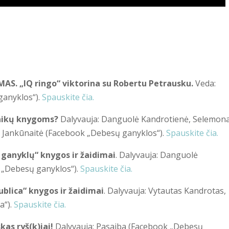
MAS.
„IQ ringo“ viktorina su Robertu Petrausku.
Veda:
ganyklos“).
Spauskite čia.
vaikų knygoms?
Dalyvauja: Danguolė Kandrotienė, Selemon
nė Jankūnaitė (Facebook „Debesų ganyklos“).
Spauskite čia.
 ganyklų“ knygos ir žaidimai
. Dalyvauja: Danguolė
 „Debesų ganyklos“).
Spauskite čia.
ublica“ knygos ir žaidimai
. Dalyvauja: Vytautas Kandrotas,
a“).
Spauskite čia.
kas ryš(k)iai!
Dalyvauja: Pasaiba (Facebook „Debesų