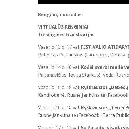
Renginių nuorodos:
VIRTUALŪS RENGINIAI
Tiesioginės transliacijos
Vasario 13 d. 17 val.
FESTIVALIO ATIDARY
Robertas Petrauskas (Facebook „Debesų 
Vasario 14 d. 16 val.
Kodėl svarbi meilė 
Paltanavičius, Jovita Starkutė. Veda: Rus
Vasario 15 d. 18 val.
Ryškiausios „Debesų
Kandrotienė, Rusnė Jankūnaitė (Facebook
Vasario 16 d. 18 val.
Ryškiausios „Terra P
Rusnė Jankūnaitė (Facebook „Terra Public
Vasario 17 d. 11 val.
Su Pasaiba visada vis