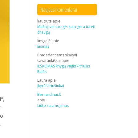
Naujausi komentarai
liauciute
apie
Mažoji vienaragė: kaip gera turėti
draugų
knygelė
apie
Eismas
Pradedantiems skaityti
savarankiškai
apie
IEŠKOMAS knygų vagis – triušis
Ralfis
Laura
apie
Įkyrūs triušiukai
Bernardinai.lt
“,
apie
Liūto riaumojimas
r
io
,