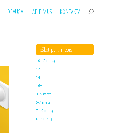
DRAUGAI
APIE MUS
KONTAKTAI
Ieškoti pagal metus
10-12 metų
12+
14+
16+
3 -5 metai
5-7 metai
7-10 metų
Iki 3 metų