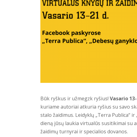
Būk ryškus ir užmegzk ryšius!
Vasario 13-
kuriame autoriai atkuria ryšius su savo ska
stalo žaidimus. Leidyklų „Terra Publica“ i
dieną jūsų laukia virtualūs susitikimai su 
žaidimų turnyrai ir specialios dovanos.