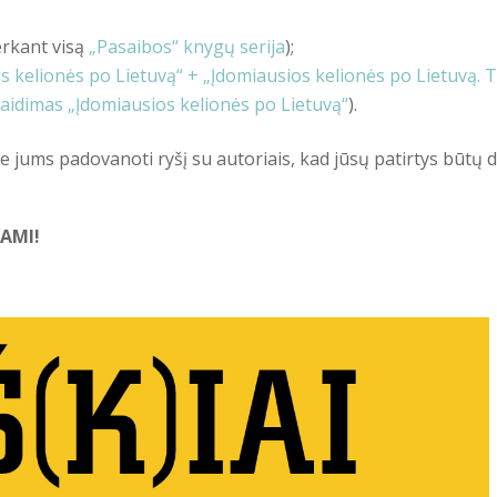
rkant visą
„Pasaibos“ knygų serija
);
s kelionės po Lietuvą“ + „Įdomiausios kelionės po Lietuvą. 
žaidimas „Įdomiausios kelionės po Lietuvą“
).
me jums padovanoti ryšį su autoriais, kad jūsų patirtys būtų 
AMI!