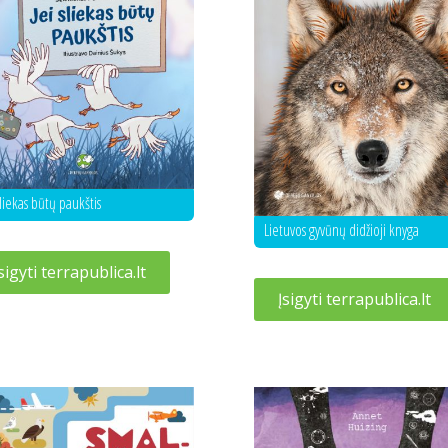
sliekas būtų paukštis
Lietuvos gyvūnų didžioji knyga
sigyti terrapublica.lt
Įsigyti terrapublica.lt