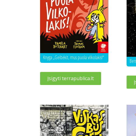
Knyga „Gelbėkit, mus puola vilkolakis!“
Ber
Įsigyti terrapublica.lt
Į