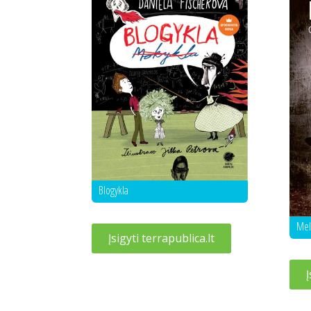
Blogykla
Mel
Įsigyti terrapublica.lt
Į