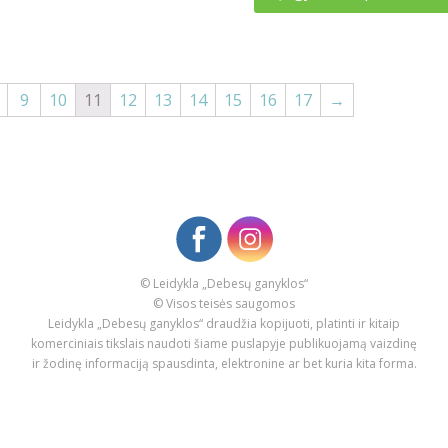
9
10
11
12
13
14
15
16
17
→
© Leidykla „Debesų ganyklos“
© Visos teisės saugomos
Leidykla „Debesų ganyklos“ draudžia kopijuoti, platinti ir kitaip
komerciniais tikslais naudoti šiame puslapyje publikuojamą vaizdinę
ir žodinę informaciją spausdinta, elektronine ar bet kuria kita forma.