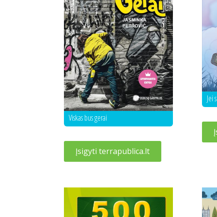
Jei 
Viskas bus gerai
Į
Įsigyti terrapublica.lt