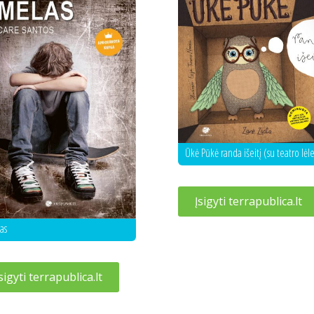
Ūkė Pūkė randa išeitį (su teatro lėl
Įsigyti terrapublica.lt
as
sigyti terrapublica.lt