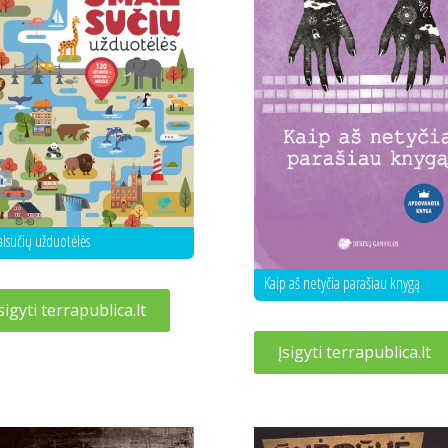
lsučių užduotėlės
Kaip aš netyčia parašiau knygą
sigyti terrapublica.lt
Įsigyti terrapublica.lt