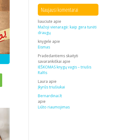
Naujausi komentarai
liauciute
apie
Mažoji vienaragė: kaip gera turėti
draugų
knygelė
apie
Eismas
Pradedantiems skaityti
savarankiškai
apie
IEŠKOMAS knygų vagis – triušis
Ralfis
Laura
apie
Įkyrūs triušiukai
Bernardinai.lt
apie
Liūto riaumojimas