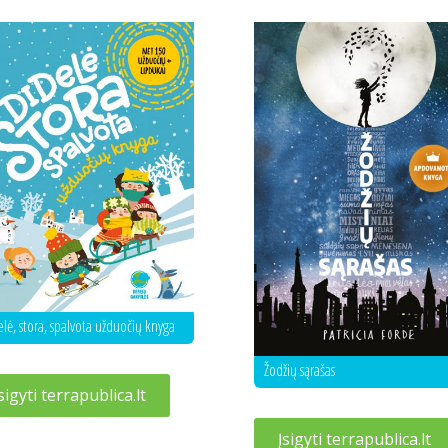
lė, stora, spalvota užduočių knyga
Žodžių sąrašas
sigyti terrapublica.lt
Įsigyti terrapublica.lt