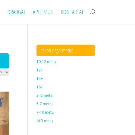
DRAUGAI
APIE MUS
KONTAKTAI
Ieškoti pagal metus
10-12 metų
12+
14+
16+
3 -5 metai
5-7 metai
7-10 metų
Iki 3 metų