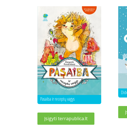
Dide
Pasaiba ir receptų vagys
Į
Įsigyti terrapublica.lt