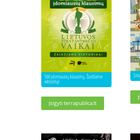
Sma
500 įdomiausių klausimų. Žaidžiame
viktoriną!
Į
Įsigyti terrapublica.lt