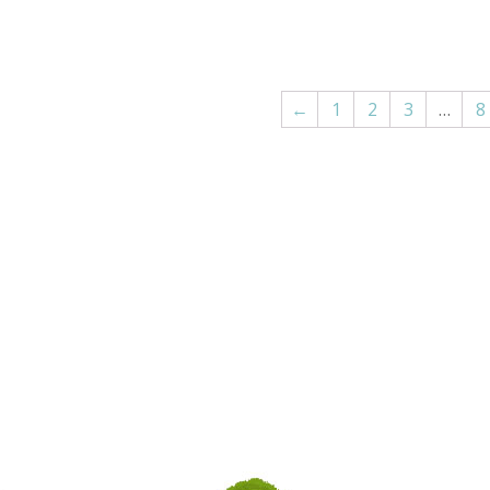
←
1
2
3
…
8