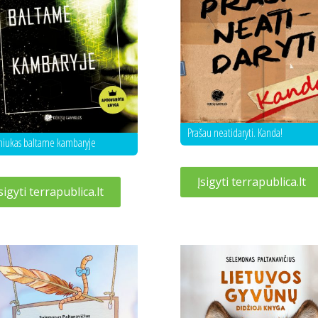
Prašau neatidaryti. Kanda!
niukas baltame kambaryje
Įsigyti terrapublica.lt
sigyti terrapublica.lt